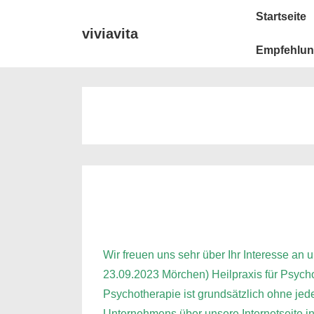
↓
Main
Startseite
Zum
Navigation
viviavita
Inhalt
Empfehlu
Wir freuen uns sehr über Ihr Interesse an
23.09.2023 Mörchen) Heilpraxis für Psychot
Psychotherapie ist grundsätzlich ohne je
Unternehmens über unsere Internetseite i